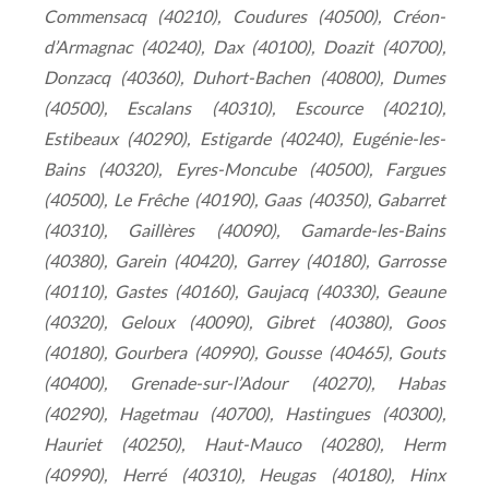
Commensacq (40210), Coudures (40500), Créon-
d’Armagnac (40240), Dax (40100), Doazit (40700),
Donzacq (40360), Duhort-Bachen (40800), Dumes
(40500), Escalans (40310), Escource (40210),
Estibeaux (40290), Estigarde (40240), Eugénie-les-
Bains (40320), Eyres-Moncube (40500), Fargues
(40500), Le Frêche (40190), Gaas (40350), Gabarret
(40310), Gaillères (40090), Gamarde-les-Bains
(40380), Garein (40420), Garrey (40180), Garrosse
(40110), Gastes (40160), Gaujacq (40330), Geaune
(40320), Geloux (40090), Gibret (40380), Goos
(40180), Gourbera (40990), Gousse (40465), Gouts
(40400), Grenade-sur-l’Adour (40270), Habas
(40290), Hagetmau (40700), Hastingues (40300),
Hauriet (40250), Haut-Mauco (40280), Herm
(40990), Herré (40310), Heugas (40180), Hinx