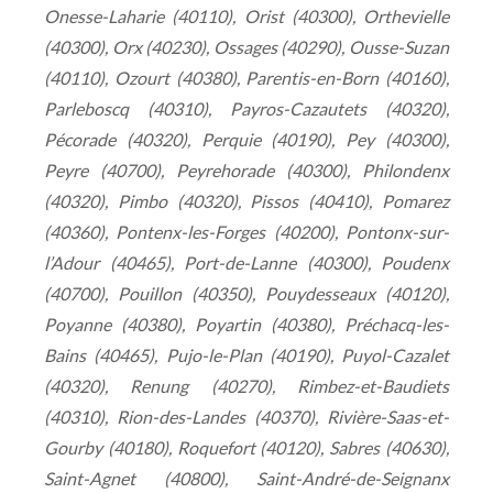
Onesse-Laharie (40110), Orist (40300), Orthevielle
(40300), Orx (40230), Ossages (40290), Ousse-Suzan
(40110), Ozourt (40380), Parentis-en-Born (40160),
Parleboscq (40310), Payros-Cazautets (40320),
Pécorade (40320), Perquie (40190), Pey (40300),
Peyre (40700), Peyrehorade (40300), Philondenx
(40320), Pimbo (40320), Pissos (40410), Pomarez
(40360), Pontenx-les-Forges (40200), Pontonx-sur-
l’Adour (40465), Port-de-Lanne (40300), Poudenx
(40700), Pouillon (40350), Pouydesseaux (40120),
Poyanne (40380), Poyartin (40380), Préchacq-les-
Bains (40465), Pujo-le-Plan (40190), Puyol-Cazalet
(40320), Renung (40270), Rimbez-et-Baudiets
(40310), Rion-des-Landes (40370), Rivière-Saas-et-
Gourby (40180), Roquefort (40120), Sabres (40630),
Saint-Agnet (40800), Saint-André-de-Seignanx