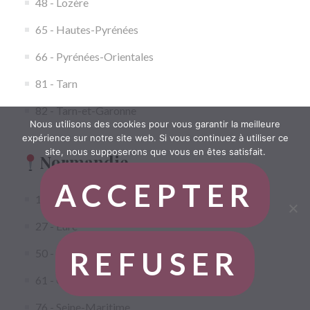
48 - Lozère
65 - Hautes-Pyrénées
66 - Pyrénées-Orientales
81 - Tarn
82 - Tarn-et-Garonne
Nous utilisons des cookies pour vous garantir la meilleure
expérience sur notre site web. Si vous continuez à utiliser ce
site, nous supposerons que vous en êtes satisfait.
Normandie
ACCEPTER
14 - Calvados
27 - Eure
REFUSER
50 - Manche
61 - Orne
76 - Seine-Maritime