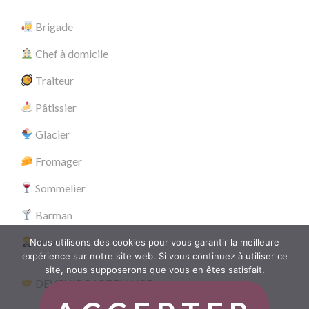
Brigade
Chef à domicile
Traiteur
Pâtissier
Glacier
Fromager
Sommelier
Barman
Serveur
Nous utilisons des cookies pour vous garantir la meilleure
expérience sur notre site web. Si vous continuez à utiliser ce
site, nous supposerons que vous en êtes satisfait.
DEVENIR PARTENAIRE